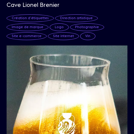
Cave Lionel Brenier
Création d’étiquettes
Direction artistique
Image de marque
Logo
Photographie
Site e-commerce
Site internet
Vin