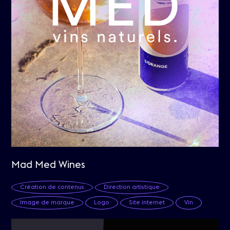
Mad Med Wines
Création de contenus
Direction artistique
Image de marque
Logo
Site internet
Vin