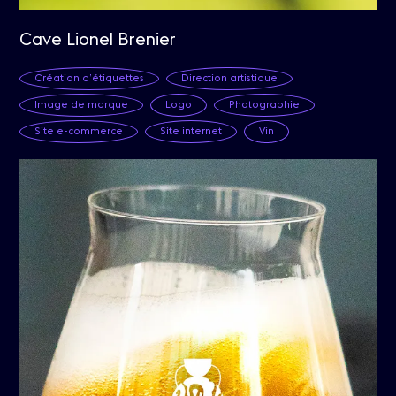
Cave Lionel Brenier
Création d’étiquettes
Direction artistique
Image de marque
Logo
Photographie
Site e-commerce
Site internet
Vin