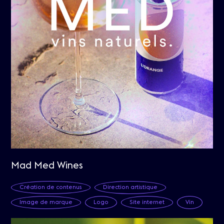
Mad Med Wines
Création de contenus
Direction artistique
Image de marque
Logo
Site internet
Vin